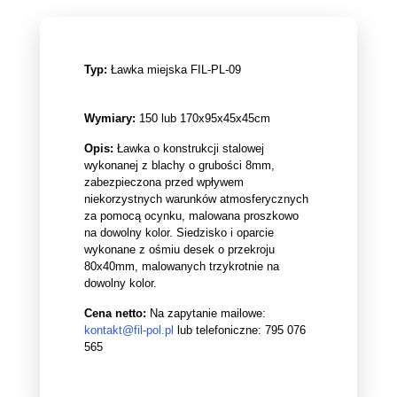
Typ:
Ławka miejska FIL-PL-09
Wymiary:
150 lub 170x95x45x45cm
Opis:
Ławka o konstrukcji stalowej
wykonanej z blachy o grubości 8mm,
zabezpieczona przed wpływem
niekorzystnych warunków atmosferycznych
za pomocą ocynku, malowana proszkowo
na dowolny kolor. Siedzisko i oparcie
wykonane z ośmiu desek o przekroju
80x40mm, malowanych trzykrotnie na
dowolny kolor.
Cena netto:
Na zapytanie mailowe:
kontakt@fil-pol.pl
lub telefoniczne:
795 076
565