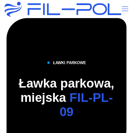
●
ŁAWKI PARKOWE
Ławka parkowa,
miejska
FIL-PL-
09