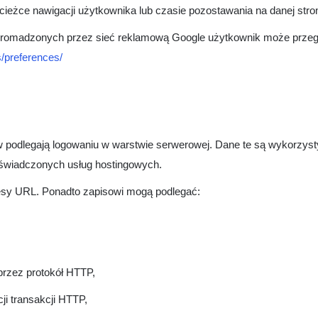
eżce nawigacji użytkownika lub czasie pozostawania na danej stron
 gromadzonych przez sieć reklamową Google użytkownik może przegl
/preferences/
w podlegają logowaniu w warstwie serwerowej. Dane te są wykorzys
i świadczonych usług hostingowych.
esy URL. Ponadto zapisowi mogą podlegać:
 przez protokół HTTP,
cji transakcji HTTP,