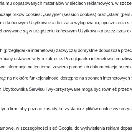
lania mu dopasowanych materiałów w sieciach reklamowych, w szczeg
je plików cookies: „sesyjne” (session cookies) oraz „stałe” (persis
iu końcowym Użytkownika do czasu wylogowania, opuszczenia stro
 przechowywane są w urządzeniu końcowym Użytkownika przez czas ok
ch (przeglądarka internetowa) zazwyczaj domyślnie dopuszcza prz
any ustawień w tym zakresie. Przeglądarka internetowa umożliwia 
e informacje na ten temat zawiera pomoc lub dokumentacja przegląd
ąć na niektóre funkcjonalności dostępne na stronach internetowych 
m Użytkownika Serwisu i wykorzystywane mogą być również przez
 tych firm, aby poznać zasady korzystania z plików cookie wykorzy
klamowe, w szczególności sieć Google, do wyświetlenia reklam dopa