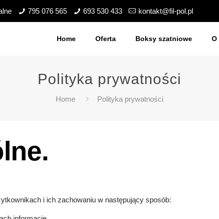
alne
795 076 565
693 530 433
kontakt@fil-pol.pl
Home
Oferta
Boksy szatniowe
O 
Polityka prywatności
Home
Polityka prywatności
lne.
użytkownikach i ich zachowaniu w następujący sposób:
ch informacje.