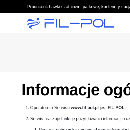
Producent: Ławki szatniowe, parkowe, kontenery socj
Informacje ogó
Operatorem Serwisu
www.fil-pol.pl
jest
FIL-POL.
Serwis realizuje funkcje pozyskiwania informacji o 
Poprzez dobrowolnie wprowadzone w formularza