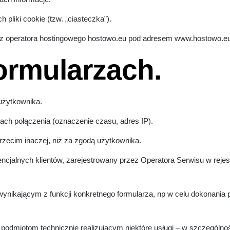
liki cookie (tzw. „ciasteczka”).
z operatora hostingowego hostowo.eu pod adresem www.hostowo.e
ormularzach.
użytkownika.
ach połączenia (oznaczenie czasu, adres IP).
rzecim inaczej, niż za zgodą użytkownika.
ncjalnych klientów, zarejestrowany przez Operatora Serwisu w rej
ynikającym z funkcji konkretnego formularza, np w celu dokonania 
dmiotom technicznie realizującym niektóre usługi – w szczególnoś