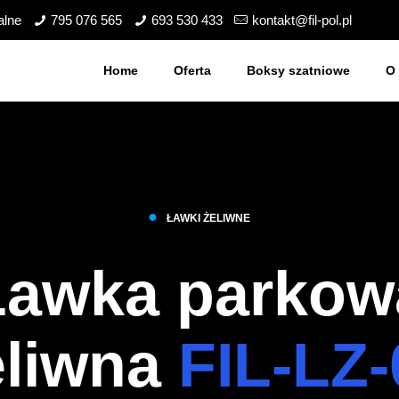
alne
795 076 565
693 530 433
kontakt@fil-pol.pl
Home
Oferta
Boksy szatniowe
O 
●
ŁAWKI ŻELIWNE
Ławka parkow
eliwna
FIL-LZ-