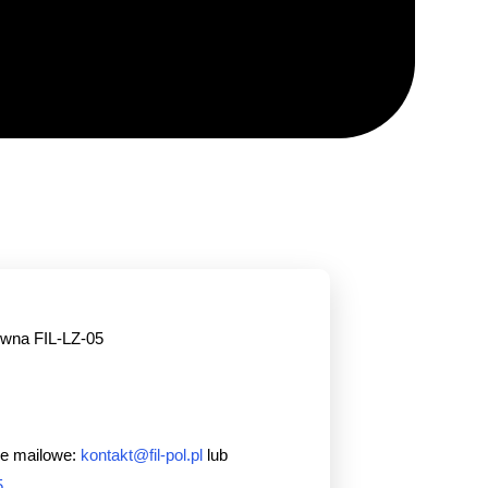
wna FIL-LZ-05
e mailowe:
kontakt@fil-pol.pl
lub
5