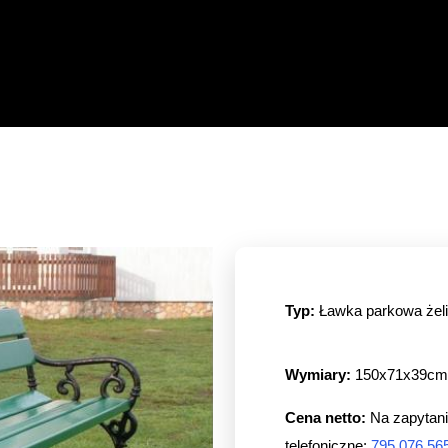
Typ:
Ławka parkowa żeli
Wymiary:
150x71x39cm
Cena netto:
Na zapytani
telefoniczne:
795 076 56