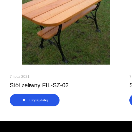
7 lipca 2021
7
Stół żeliwny FIL-SZ-02
Czytaj dalej