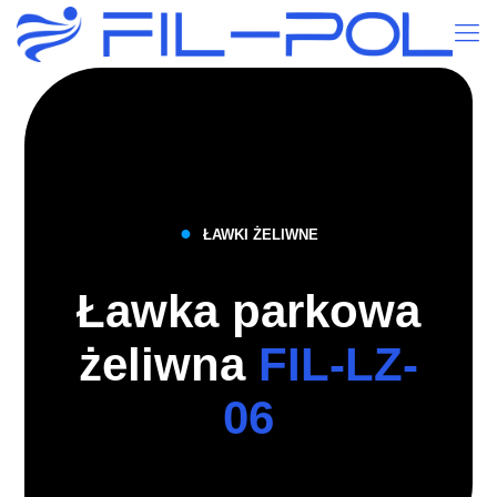
●
ŁAWKI ŻELIWNE
Ławka parkowa
żeliwna
FIL-LZ-
06