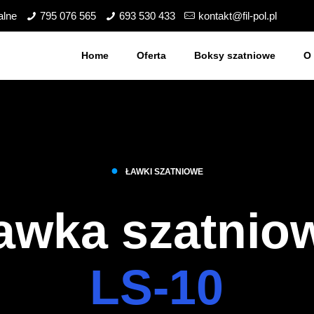
alne
795 076 565
693 530 433
kontakt@fil-pol.pl
Home
Oferta
Boksy szatniowe
O 
●
ŁAWKI SZATNIOWE
awka szatnio
LS-10