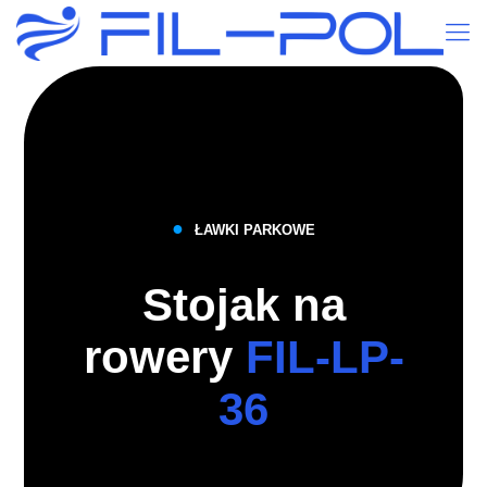
●
ŁAWKI PARKOWE
Stojak na
rowery
FIL-LP-
36