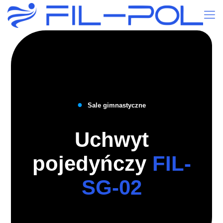
●
Sale gimnastyczne
Uchwyt
pojedyńczy
FIL-
SG-02