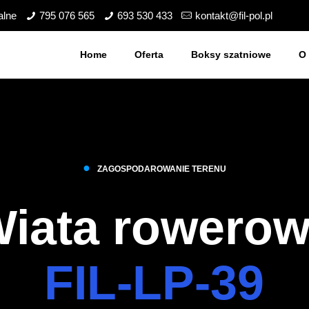
alne
795 076 565
693 530 433
kontakt@fil-pol.pl
Home
Oferta
Boksy szatniowe
O 
●
ZAGOSPODAROWANIE TERENU
iata rowero
FIL-LP-39