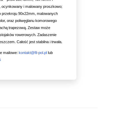
, ocynkowany i malowany proszkowo;
 o przekroju 90x22mm, malowanych
kolor, oraz poliwęglanu komorowego
achą trapezową. Zestaw może
z stojaków rowerowych. Zadaszenie
szczem. Całość jest stabilna i trwała.
e mailowe:
kontakt@fil-pol.pl
lub
5