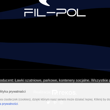
oducent: Ławki szatniowe, parkowe, kontenery socjalne. Wszystkie 
lityka prywatnaści
Realizacja:
a ciasteczek (cookies), dzięki którym nasz serwis może działać lepiej. Kliknij by d
ka prywatności
.