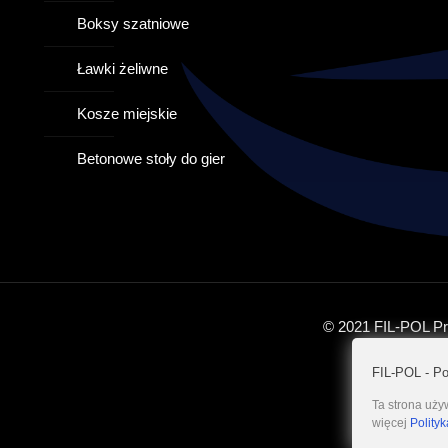
Boksy szatniowe
Ławki żeliwne
Kosze miejskie
Betonowe stoły do gier
© 2021 FIL-POL Pr
FIL-POL - Po
Ta strona używ
więcej
Polity