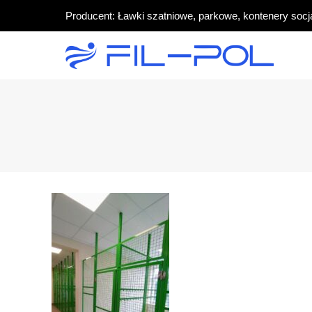
Producent: Ławki szatniowe, parkowe, kontenery socj