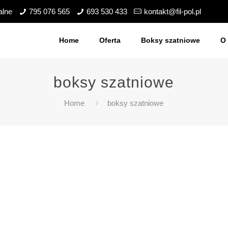
alne
795 076 565
693 530 433
kontakt@fil-pol.pl
Home
Oferta
Boksy szatniowe
O 
boksy szatniowe
Home
boksy szatniowe