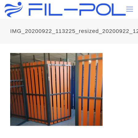
IMG_20200922_113225_resized_20200922_1