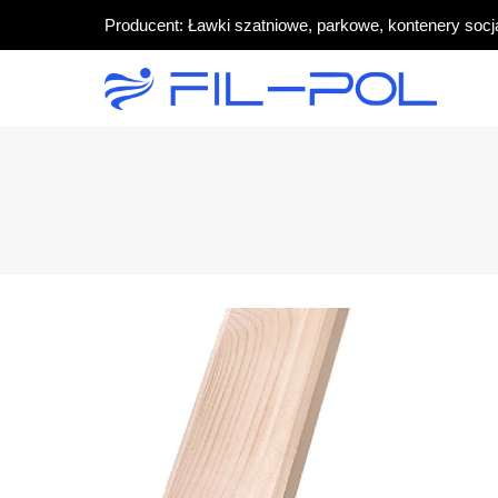
Producent: Ławki szatniowe, parkowe, kontenery socj