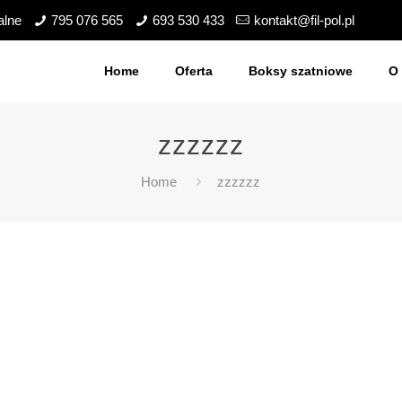
alne
795 076 565
693 530 433
kontakt@fil-pol.pl
Home
Oferta
Boksy szatniowe
O 
zzzzzz
Home
zzzzzz