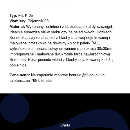
Typ:
FIL-K-05
Wymiary:
Pojemnik 65l
Materiał:
Wykonany solidnie i z dbałością o każdy szczegół.
Idealnie sprawdza się w parku czy na osiedlowych uliczkach.
Konstrukcja wykonana jest z blachy stalowej ocynkowanej i
malowanej proszkowo na dowolny kolor z palety RAL,
wykończenie stanowią listwy drewniane o przekroju 30x30mm,
impregnowane i malowane dwukrotnie farbą nawierzchniową
Remmers. Kosz posiada wkład z blachy ocynkowanej z dużą
popielnicą.
Cena netto:
Na zapytanie mailowe kontakt@fil-pol.pl lub
telefoniczne 795 076 565
Oferta