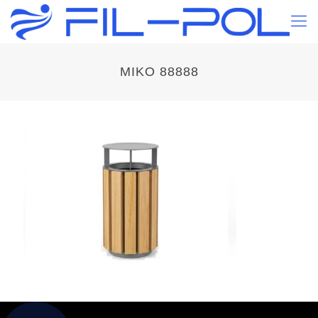
MIKO 88888