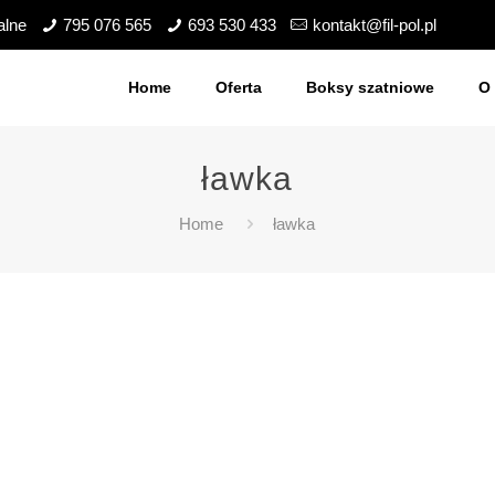
alne
795 076 565
693 530 433
kontakt@fil-pol.pl
Home
Oferta
Boksy szatniowe
O 
ławka
Home
ławka