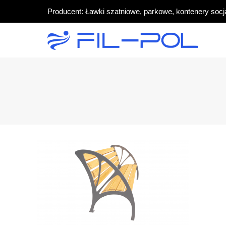
Producent: Ławki szatniowe, parkowe, kontenery socj