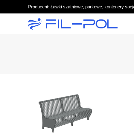
Producent: Ławki szatniowe, parkowe, kontenery socj