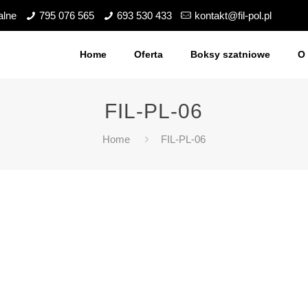
alne
795 076 565
693 530 433
kontakt@fil-pol.pl
Home
Oferta
Boksy szatniowe
O 
FIL-PL-06
Home
FIL-PL-06