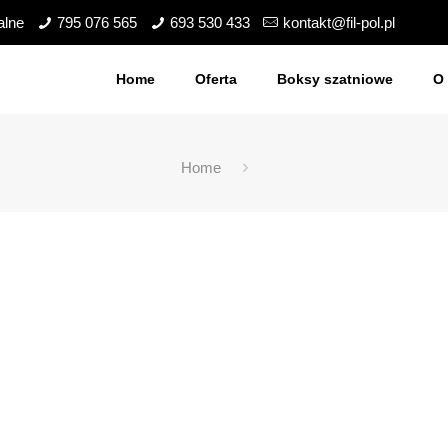
alne
795 076 565
693 530 433
kontakt@fil-pol.pl
Home
Oferta
Boksy szatniowe
O 
Home