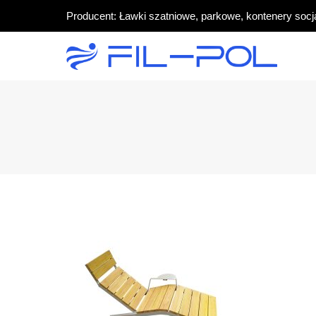
Producent: Ławki szatniowe, parkowe, kontenery socj