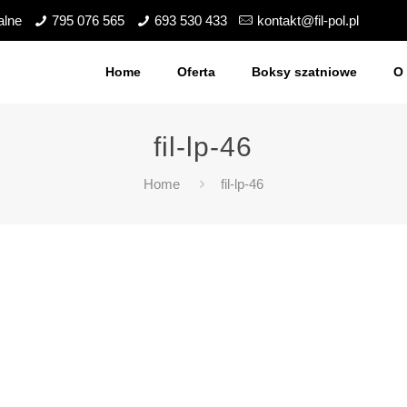
alne
795 076 565
693 530 433
kontakt@fil-pol.pl
Home
Oferta
Boksy szatniowe
O 
fil-lp-46
Home
fil-lp-46