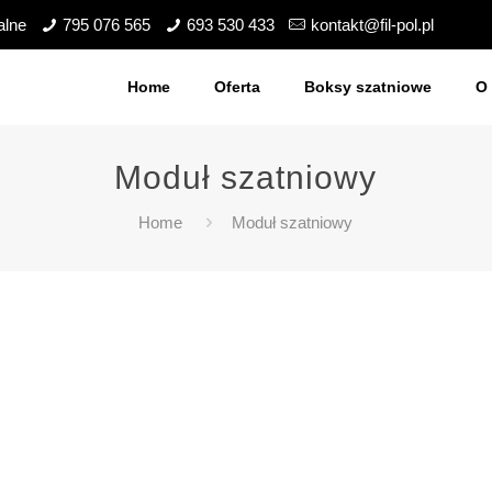
alne
795 076 565
693 530 433
kontakt@fil-pol.pl
Home
Oferta
Boksy szatniowe
O 
Moduł szatniowy
Home
Moduł szatniowy