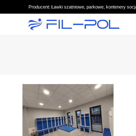
Producent: Ławki szatniowe, parkowe, kontenery socj