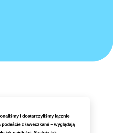
naliśmy i dostarczyliśmy łącznie
 podeście z ławeczkami – wyglądają
ły jak najdłużej. Szatnia tak