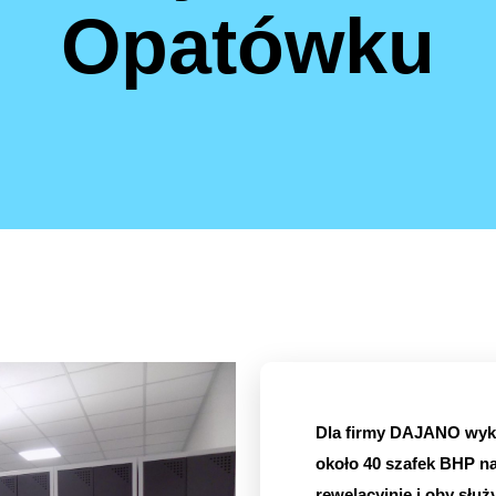
Opatówku
Dla firmy DAJANO wyko
około 40 szafek BHP na
rewelacyjnie i oby służy