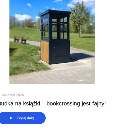
0 kwietnia 2026
Budka na książki – bookcrossing jest fajny!
Czytaj dalej