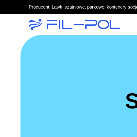
Producent: Ławki szatniowe, parkowe, kontenery socj
S