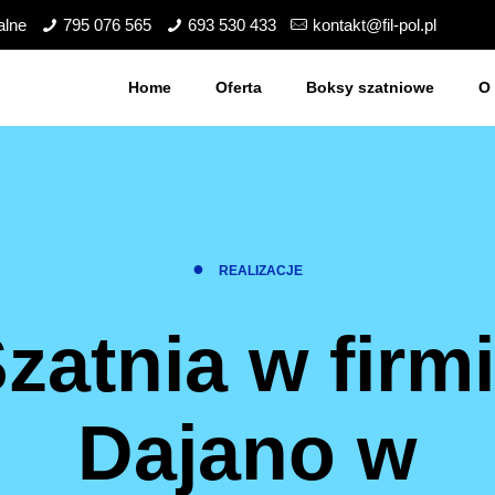
alne
795 076 565
693 530 433
kontakt@fil-pol.pl
Home
Oferta
Boksy szatniowe
O 
●
REALIZACJE
zatnia w firm
Dajano w