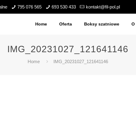
alne
795 076 565
693 530 433
kontakt@fil-pol.pl
Home
Oferta
Boksy szatniowe
O 
IMG_20231027_121641146
Home
IMG_20231027_121641146