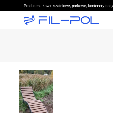
Producent: Ławki szatniowe, parkowe, kontenery socj